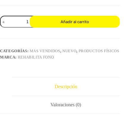
Libro
Añadir al carrito
"Vamos
de
compras"
cantidad
CATEGORÍAS:
MAS VENDIDOS
,
NUEVO
,
PRODUCTOS FÍSICOS
MARCA:
REHABILITA FONO
Descripción
Valoraciones (0)